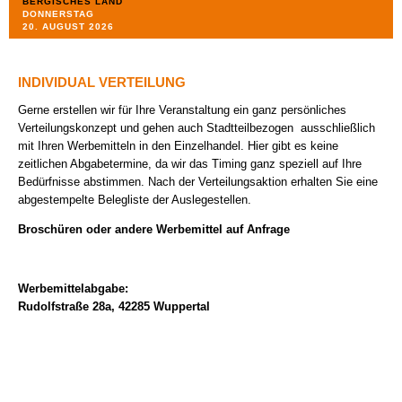
BERGISCHES LAND
DONNERSTAG
REFERENZEN
20. AUGUST 2026
KONTAKT +++ ANFAHRT
INDIVIDUAL VERTEILUNG
DATENSCHUTZ
Gerne erstellen wir für Ihre Veranstaltung ein ganz persönliches
Verteilungskonzept und gehen auch Stadtteilbezogen ausschließlich
IMPRESSUM
mit Ihren Werbemitteln in den Einzelhandel. Hier gibt es keine
zeitlichen Abgabetermine, da wir das Timing ganz speziell auf Ihre
Bedürfnisse abstimmen. Nach der Verteilungsaktion erhalten Sie eine
AGB
abgestempelte Belegliste der Auslegestellen.
Broschüren oder andere Werbemittel auf Anfrage
FOLGE UNS AUF FACEBOOK
Werbemittelabgabe:
Rudolfstraße 28a, 42285 Wuppertal