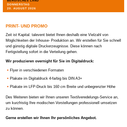
BERGISCHES LAND
DONNERSTAG
REFERENZEN
20. AUGUST 2026
KONTAKT +++ ANFAHRT
PRINT- UND PROMO
DATENSCHUTZ
Zeit ist Kapital. talevent bietet Ihnen deshalb eine Vielzahl von
Möglichkeiten der Inhouse- Produktion an. Wir erstellen für Sie schnell
IMPRESSUM
und günstig digitale Druckerzeugnisse. Diese können nach
Fertigstellung sofort in die Verteilung gehen.
AGB
Wir produzieren overnight für Sie im Digitaldruck:
Flyer in verschiedenen Formaten
FOLGE UNS AUF FACEBOOK
Plakate im Digitaldruck 4-farbig bis DIN A3+
Plakate im LFP-Druck bis 160 cm Breite und unbegrenzter Höhe
Des Weiteren bieten wir Ihnen unseren Textilveredelungs-Service an,
um kurzfristig Ihre modischen Vorstellungen professionell umsetzen
zu können.
Gerne erstellen wir Ihnen Ihr persönliches Angebot.