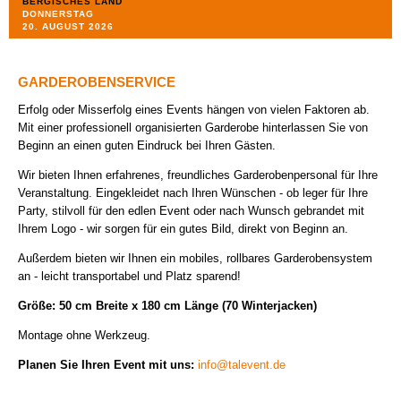
BERGISCHES LAND
DONNERSTAG
REFERENZEN
20. AUGUST 2026
KONTAKT +++ ANFAHRT
GARDEROBENSERVICE
DATENSCHUTZ
Erfolg oder Misserfolg eines Events hängen von vielen Faktoren ab.
Mit einer professionell organisierten Garderobe hinterlassen Sie von
IMPRESSUM
Beginn an einen guten Eindruck bei Ihren Gästen.
Wir bieten Ihnen erfahrenes, freundliches Garderobenpersonal für Ihre
AGB
Veranstaltung. Eingekleidet nach Ihren Wünschen - ob leger für Ihre
Party, stilvoll für den edlen Event oder nach Wunsch gebrandet mit
Ihrem Logo - wir sorgen für ein gutes Bild, direkt von Beginn an.
FOLGE UNS AUF FACEBOOK
Außerdem bieten wir Ihnen ein mobiles, rollbares Garderobensystem
an - leicht transportabel und Platz sparend!
Größe: 50 cm Breite x 180 cm Länge (70 Winterjacken)
Montage ohne Werkzeug.
Planen Sie Ihren Event mit uns:
info@talevent.de